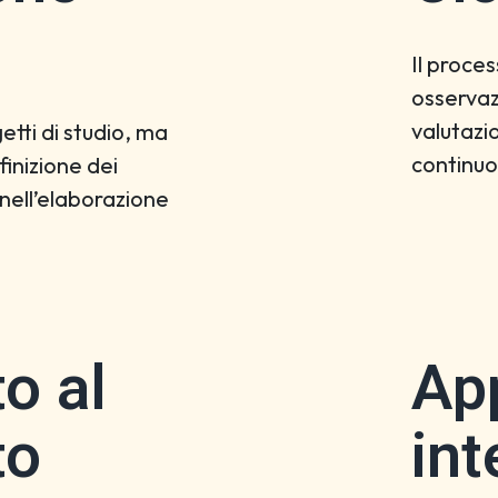
Il proces
osservaz
valutazi
etti di studio, ma
continuo
inizione dei
 nell’elaborazione
o al
Ap
to
int