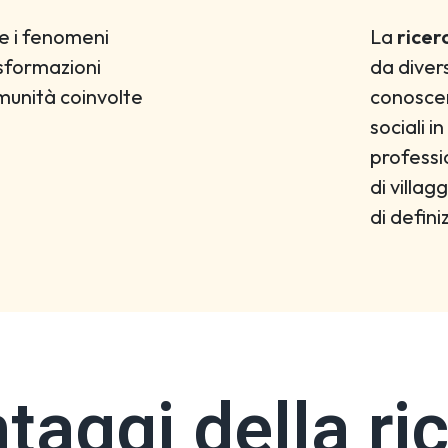
e i fenomeni
La
ricer
sformazioni
da diver
munità coinvolte
conoscen
sociali 
professio
di villa
di defini
ntaggi della ri