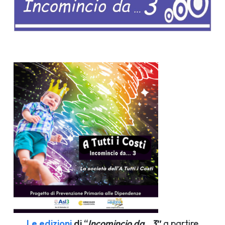
Le edizioni
di “
Incomincio da…3″
a partire