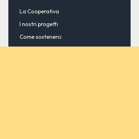
La Cooperativa
I nostri progetti
Come sostenerci
News & Aggiornamenti
Infanzia & Adolescenza
Prevenzione delle dipendenze
Cooperazione internazionale
Contatti
Privacy policy