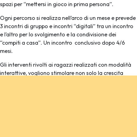
spazi per “mettersi in gioco in prima persona”.
Ogni percorso si realizza nell’arco di un mese e prevede
3 incontri di gruppo e incontri “digitali” tra un incontro
e l’altro per lo svolgimento e la condivisione dei
“compiti a casa”. Un incontro conclusivo dopo 4/6
mesi.
Gli interventi rivolti ai ragazzi realizzati con modalità
interattive, vogliono stimolare non solo la crescita
individuale, ma anche l’attivazione di percorsi di peer
mentoring e cooperative learning.prevedeva una serie
di compiti a casa da svolgere e condividere tra i
membri del gruppo. Successivamente all’incontro del 4
giugno è stata inviata ai partecipanti una mail con una
serie di proposte per “restituire” ad altri genitori
l’esperienza fatta. Faremo il punto alla fine delle