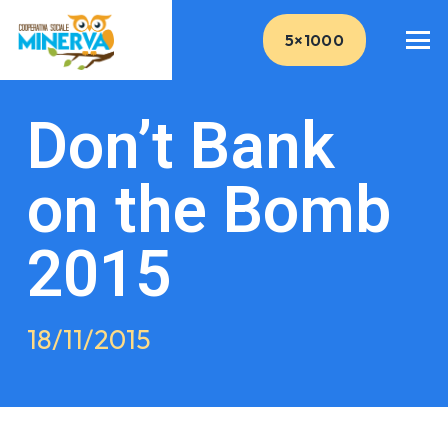
5×1000
Don’t Bank
on the Bomb
2015
18/11/2015