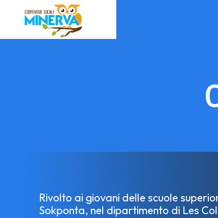
Rivolto ai giovani delle scuole superio
Sokponta, nel dipartimento di Les Coll