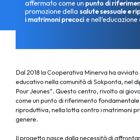
affermato come un
punto di riferime
promozione della
salute sessuale e ri
i matrimoni precoci
e nell’educazione
Dal 2018 la Cooperativa Minerva ha avviato 
educativo nella comunità di Sokponta, nel dip
Pour Jeunes”. Questo centro, rivolto ai giova
come un punto di riferimento fondamentale 
riproduttiva, nella lotta contro i matrimoni pr
genere.
Il progetto nasce dalla necessità di affrontare