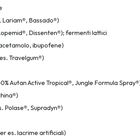
e
®, Lariam®, Bassado®)
opemid®, Dissenten®); fermenti lattici
aracetamolo, ibupofene)
es. Travelgum®)
50% Autan Active Tropical®, Jungle Formula Spray®
china®)
 es. Polase®, Supradyn®)
r es. lacrime artificiali)