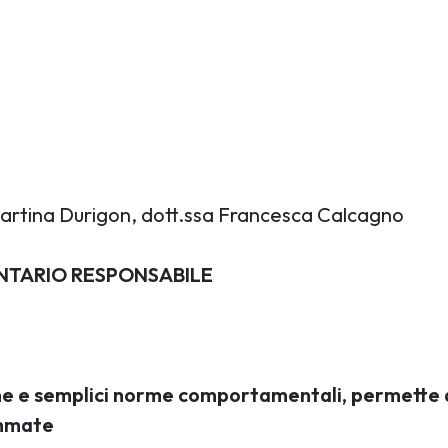
HOME
CHI SIAMO
PROGETTI
NEWS
a Martina Durigon, dott.ssa Francesca Calcagno
TARIO RESPONSABILE
he e semplici norme comportamentali, permette a
ammate