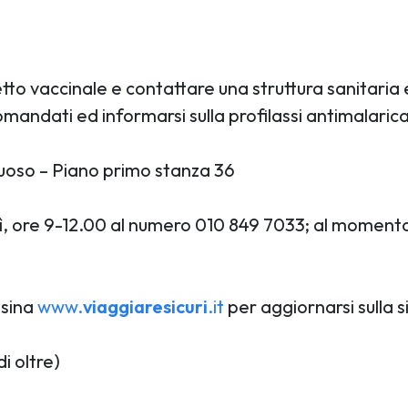
bretto vaccinale e contattare una struttura sanitari
omandati ed informarsi sulla profilassi antimalaric
tuoso – Piano primo stanza 36
ì, ore 9-12.00 al numero 010 849 7033; al momento de
esina
www.
viaggiaresicuri
.it
per aggiornarsi sulla 
i oltre)