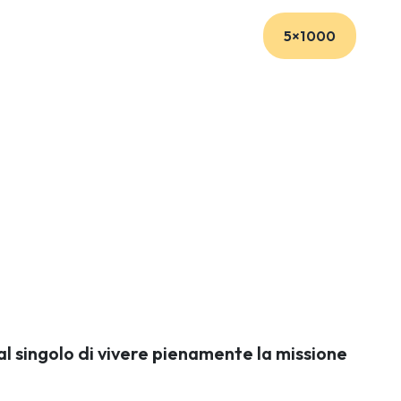
SOSTIENICI
CONTATTI
5×1000
l singolo di vivere pienamente la missione